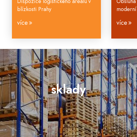
Dispozice logistického areálu v
Obsluha 
blízkosti Prahy
moderní 
více
více
sklady