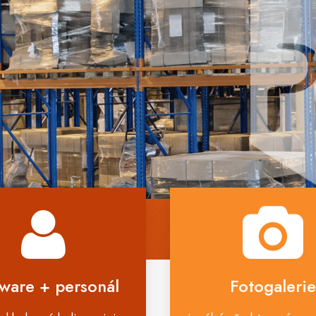
ware + personál
Fotogalerie