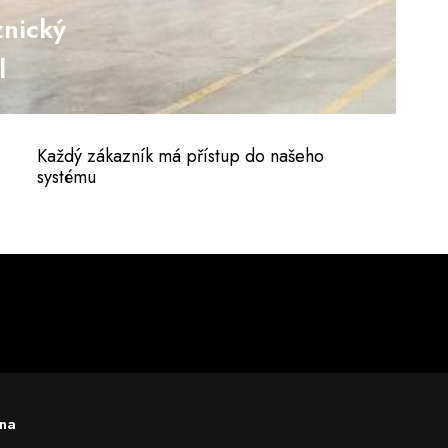
nický
l
Každý zákazník má přístup do našeho
systému
ena