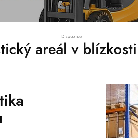
Dispozice
tický areál v blízkost
tika
u
,