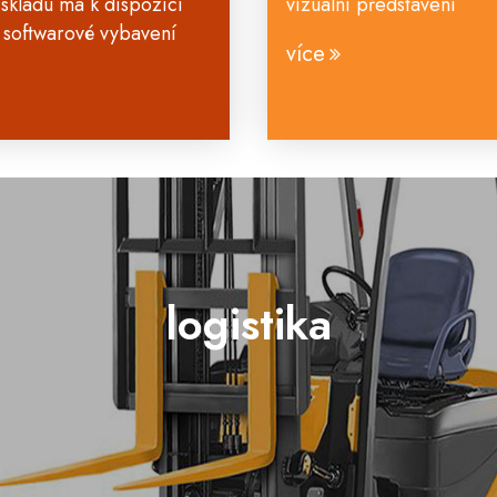
skladu má k dispozici
vizuální představení
softwarové vybavení
více
logistika