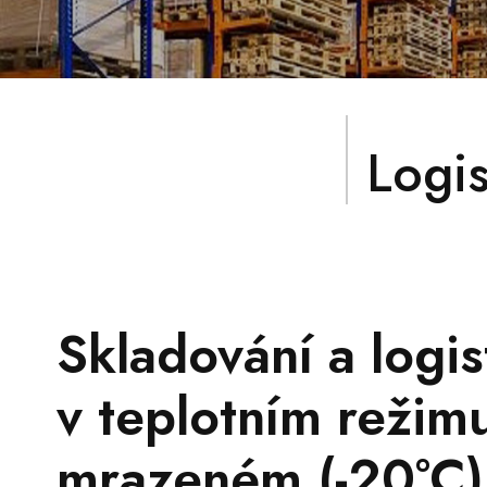
Logis
Skladování a logis
v teplotním režim
mrazeném (-20°C)