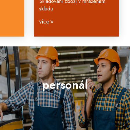
Skladování zboží v mraženém
skladu
více
personál