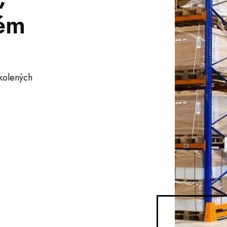
hém
kolených